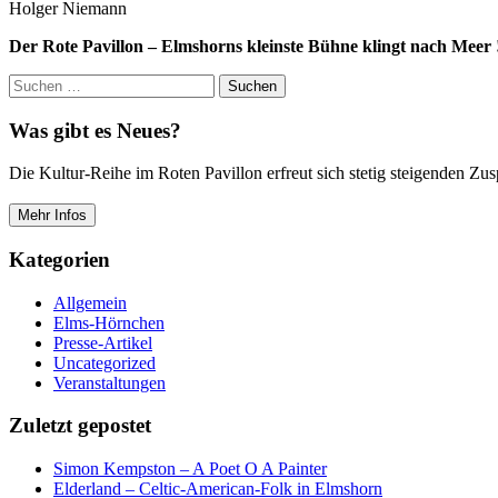
Holger Niemann
Der Rote Pavillon – Elmshorns kleinste Bühne klingt nach Meer 
Suchen
nach:
Was gibt es Neues?
Die Kultur-Reihe im Roten Pavillon erfreut sich stetig steigenden Z
Mehr Infos
Kategorien
Allgemein
Elms-Hörnchen
Presse-Artikel
Uncategorized
Veranstaltungen
Zuletzt gepostet
Simon Kempston – A Poet O A Painter
Elderland – Celtic-American-Folk in Elmshorn