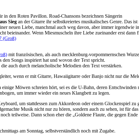
ir in den Roten Pavillon. Road-Chansons bezeichnen Sängerin
aus Sieg
an der Gitarre ihr selbstkreiertes musikalisches Genre. Das is
einer neuen Liebe, manchmal auch weg davon, aber immer irgendwie i
ht beieinander. Wenn Miesmuscheln ihre Liebe zueinander erst dann fin
mit französischen, als auch mecklenburg-vorpommernschen Wurzel
s den Songs inspiriert hat und wovon der Text spricht.
, die auch durch melancholische Melodien den Text verstärken.
gleiter, wenn er mit Gitarre, Hawaiigitarre oder Banjo nicht nur die M
h einige Möwen schreien hört, sei es die U-Bahn, deren Entschwinden
enbogen, um immer wieder ein neues Klangbett zu legen.
Keyboard, um stattdessen zum Akkordeon oder einem Glockenspiel zu g
ndgemachte Musik nicht nur zu hören, sondern auch zu sehen, ist für d
r noch teilweise. Dann schon eher die „Goldene Flaute, die gegen En
hmittags am Sonntag, selbstverständlich noch mit Zugabe.