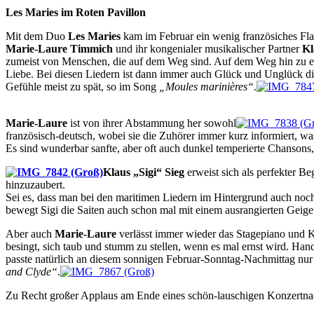
Les Maries im Roten Pavillon
Mit dem Duo
Les Maries
kam im Februar ein wenig französiches Fla
Marie-Laure Timmich
und ihr kongenialer musikalischer Partner
Kl
zumeist von Menschen, die auf dem Weg sind. Auf dem Weg hin zu 
Liebe. Bei diesen Liedern ist dann immer auch Glück und Unglück dic
Gefühle meist zu spät, so im Song
„Moules marinières“
.
Marie-Laure
ist von ihrer Abstammung her sowohl
französisch-deutsch, wobei sie die Zuhörer immer kurz informiert, wa
Es sind wunderbar sanfte, aber oft auch dunkel temperierte Chansons
Klaus „Sigi“ Sieg
erweist sich als perfekter Be
hinzuzaubert.
Sei es, dass man bei den maritimen Liedern im Hintergrund auch noc
bewegt Sigi die Saiten auch schon mal mit einem ausrangierten Geig
Aber auch
Marie-Laure
verlässt immer wieder das Stagepiano und 
besingt, sich taub und stumm zu stellen, wenn es mal ernst wird. Ha
passte natürlich an diesem sonnigen Februar-Sonntag-Nachmittag nu
and Clyde“
.
Zu Recht großer Applaus am Ende eines schön-lauschigen Konzertnac