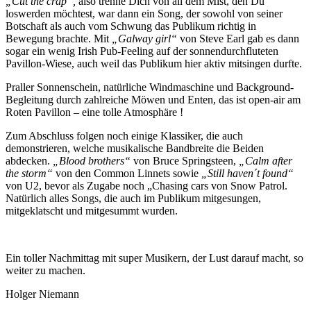
„Cut the crap“,
also trenne Dich von all dem Mist, den Du
loswerden möchtest, war dann
ein Song, der sowohl von seiner
Botschaft als auch vom Schwung das Publikum richtig in
Bewegung brachte. Mit
„Galway girl“
von Steve Earl gab es dann
sogar ein wenig Irish Pub-Feeling auf der sonnendurchfluteten
Pavillon-Wiese, auch weil das Publikum hier aktiv mitsingen durfte.
Praller Sonnenschein, natürliche Windmaschine und Background-
Begleitung durch zahlreiche Möwen und Enten, das ist open-air am
Roten Pavillon – eine tolle Atmosphäre !
Zum Abschluss folgen noch einige Klassiker, die auch
demonstrieren, welche musikalische Bandbreite die Beiden
abdecken.
„Blood brothers“
von Bruce Springsteen,
„Calm after
the storm“
von den Common Linnets sowie
„Still haven´t found“
von U2, bevor als Zugabe noch „Chasing cars von Snow Patrol.
Natürlich alles Songs, die auch im Publikum mitgesungen,
mitgeklatscht und mitgesummt wurden.
Ein toller Nachmittag mit super Musikern, der Lust darauf macht, so
weiter zu machen.
Holger Niemann