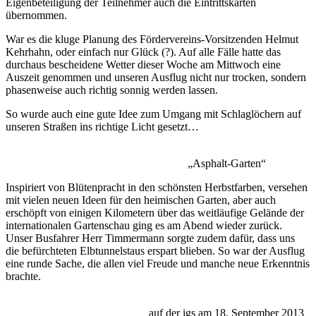
Eigenbeteiligung der Teilnehmer auch die Eintrittskarten
übernommen.
War es die kluge Planung des Fördervereins-Vorsitzenden Helmut
Kehrhahn, oder einfach nur Glück (?). Auf alle Fälle hatte das
durchaus bescheidene Wetter dieser Woche am Mittwoch eine
Auszeit genommen und unseren Ausflug nicht nur trocken, sondern
phasenweise auch richtig sonnig werden lassen.
So wurde auch eine gute Idee zum Umgang mit Schlaglöchern auf
unseren Straßen ins richtige Licht gesetzt…
„Asphalt-Garten“
Inspiriert von Blütenpracht in den schönsten Herbstfarben, versehen
mit vielen neuen Ideen für den heimischen Garten, aber auch
erschöpft von einigen Kilometern über das weitläufige Gelände der
internationalen Gartenschau ging es am Abend wieder zurück.
Unser Busfahrer Herr Timmermann sorgte zudem dafür, dass uns
die befürchteten Elbtunnelstaus erspart blieben. So war der Ausflug
eine runde Sache, die allen viel Freude und manche neue Erkenntnis
brachte.
auf der igs am 18. September 2013